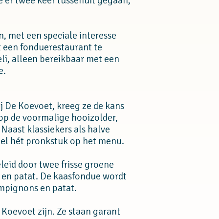
ze er twee keer tussenuit gegaan,
en, met een speciale interesse
t een fonduerestaurant te
eli, alleen bereikbaar met een
e.
j De Koevoet, kreeg ze de kans
op de voormalige hooizolder,
 Naast klassiekers als halve
nel hét pronkstuk op het menu.
leid door twee frisse groene
 en patat. De kaasfondue wordt
mpignons en patat.
Koevoet zijn. Ze staan garant