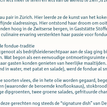
 iets meer te leren en iets van de wereld te zien ,is 
 au pair in Zürich. Hier leerde ze de kunst van het kok
rfijnde sladressings. Hier ontstond haar droom om ooi
anden hoog in de Zwitserse bergen, in Gaststätte Stöff
 culinaire ervaring versterkten haar passie voor fondu
e fondue-traditie
enoot als bedrijfsleidersechtpaar aan de slag ging bi
n. Wat begon als een eenvoudige ontmoetingsruimte 
 waar gasten konden genieten van heerlijke maaltijden.
d in water, met patat en salade), werd de fondue al s
e soorten vlees, die in hete olie worden gegaard, bege
zen (waaronder de beroemde knoflooksaus), stokbrood
e dipgroenten, twee groene salades, gefrituurde cha
deze gerechten nog steeds de “signature dish” van De 