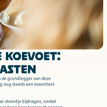
e Koevoet:
gasten
n de grondlegger van deze
g nog steeds een essentieel
aar steentje bijdragen, omdat