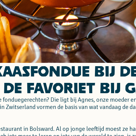
Kaasfondue bij d
 de Favoriet bij 
 fonduegerechten? Die ligt bij Agnes, onze moeder e
 in Zwitserland vormen de basis van wat vandaag de da
staurant in Bolsward. Al op jonge leeftijd moest ze h