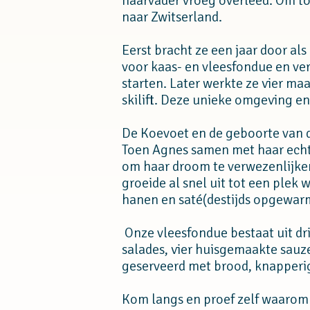
haarvader vroeg overleed. Om toch
naar Zwitserland.
Eerst bracht ze een jaar door als
voor kaas- en vleesfondue en ve
starten. Later werkte ze vier ma
skilift. Deze unieke omgeving en
De Koevoet en de geboorte van d
Toen Agnes samen met haar echtg
om haar droom te verwezenlijke
groeide al snel uit tot een plek
hanen en saté(destijds opgewarm
Onze vleesfondue bestaat uit dri
salades, vier huisgemaakte sau
geserveerd met brood, knapperig
Kom langs en proef zelf waarom 